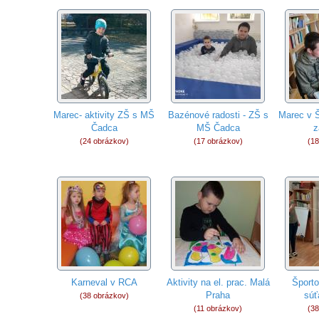
Marec- aktivity ZŠ s MŠ
Bazénové radosti - ZŠ s
Marec v 
Čadca
MŠ Čadca
z
(24 obrázkov)
(17 obrázkov)
(18
Karneval v RCA
Aktivity na el. prac. Malá
Šport
Praha
súť
(38 obrázkov)
(11 obrázkov)
(38