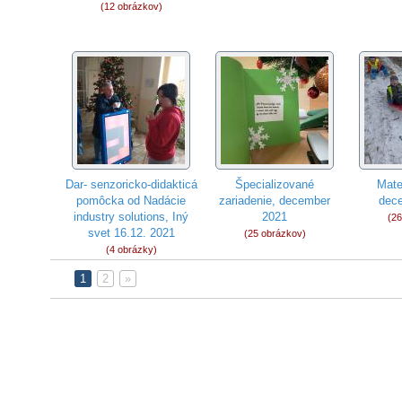
(12 obrázkov)
Dar- senzoricko-didakticá
Špecializované
Mate
pomôcka od Nadácie
zariadenie, december
dec
industry solutions, Iný
2021
(26
svet 16.12. 2021
(25 obrázkov)
(4 obrázky)
1
2
»