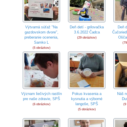
Výtvarná súťaž "Na
Deň detí - grilovačka
Deň d
gazdovskom dvore",
3.6.2022 Čadca
Čučoried
preberanie ocenenia,
Ošča
(29 obrázkov)
Samko L
(79
(5 obrázkov)
Význam liečivých rastlín
Pokus kvasenia a
Náš n
pre naše zdravie, SPŠ
kysnutia a výborné
Du
langoše, SPŠ
(6 obrázkov)
(9
(5 obrázkov)