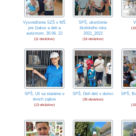
Vysvedčenie SZŠ s MŠ
SPŠ, ukončenie
V
pre žiakov a deti a
školského roka
(10
autizmom, 30.06. 22
2021_2022
(11 obrázkov)
(16 obrázkov)
SPŠ, Už sa staráme o
SPŠ, Deň detí v domci
SPŠ, Bor
dvoch zajkov
(36 obrázkov)
(13 obrázkov)
(10