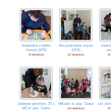
Kooperácia a ďalšie
Ako používame zmysly
Sánkov
činnosti (SPŠ)
(SPŠ)
pr
(9 obrázkov)
(11 obrázkov)
(9
Zdobenie perníčkov, ZŠ s
Mikuláš, el. prac. Čadca
List Jež
MŠ el. prac. Čadca
(15 obrázkov)
(9