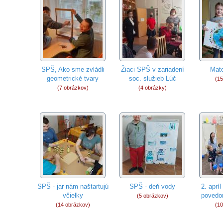
SPŠ, Ako sme zvládli
Žiaci SPŠ v zariadení
Mate
geometrické tvary
soc. služieb Lúč
(15
(7 obrázkov)
(4 obrázky)
SPŠ - jar nám naštartujú
SPŠ - deň vody
2. aprí
včielky
povedo
(5 obrázkov)
(14 obrázkov)
(10