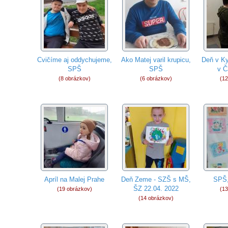
Cvičíme aj oddychujeme,
Ako Matej varil krupicu,
Deň v Ky
SPŠ
SPŠ
v Č
(8 obrázkov)
(6 obrázkov)
(12
Apríl na Malej Prahe
Deň Zeme - SZŠ s MŠ,
SPŠ,
ŠZ 22.04. 2022
(19 obrázkov)
(13
(14 obrázkov)