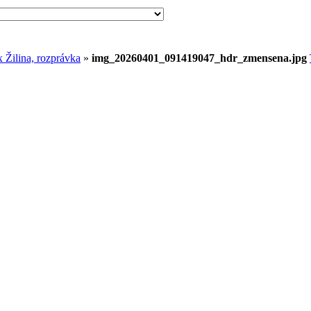
Žilina, rozprávka
»
img_20260401_091419047_hdr_zmensena.jpg