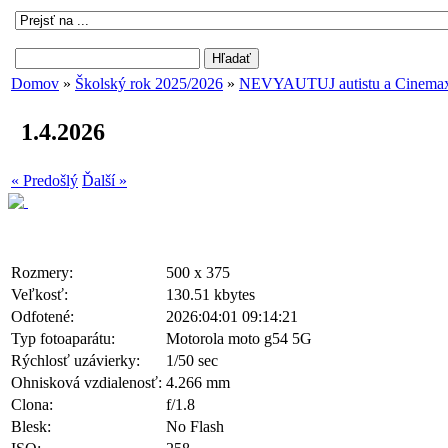
Domov
»
Školský rok 2025/2026
»
NEVYAUTUJ autistu a Cinemax 
1.4.2026
« Predošlý
Ďalší »
Rozmery:
500 x 375
Veľkosť:
130.51 kbytes
Odfotené:
2026:04:01 09:14:21
Typ fotoaparátu:
Motorola moto g54 5G
Rýchlosť uzávierky:
1/50 sec
Ohnisková vzdialenosť:
4.266 mm
Clona:
f/1.8
Blesk:
No Flash