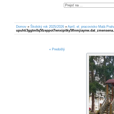
Domov
»
Školský rok 2025/2026
»
Apríl, el. pracovisko Malá Prah
upuhti3ggtm0q5fzeppot7wnxipitky5flnmjiaynw.dat_zmensena.
« Predošlý