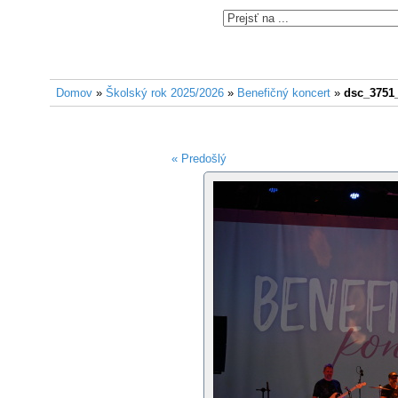
Domov
»
Školský rok 2025/2026
»
Benefičný koncert
»
dsc_3751
« Predošlý