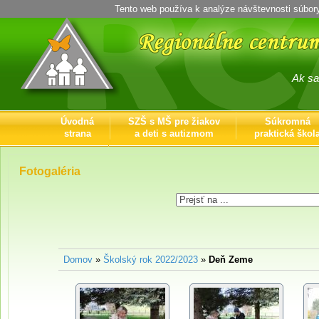
Tento web používa k analýze návštevnosti súbor
Ak sa ich 
Úvodná
SZŠ s MŠ pre žiakov
Súkromná
strana
a deti s autizmom
praktická škol
Kontaktné
informácie
Fotogaléria