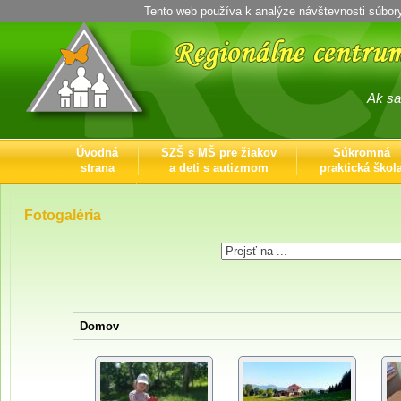
Tento web používa k analýze návštevnosti súbor
Ak sa ich 
Úvodná
SZŠ s MŠ pre žiakov
Súkromná
strana
a deti s autizmom
praktická škol
Kontaktné
informácie
Fotogaléria